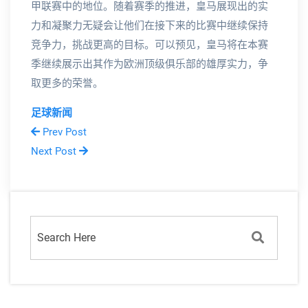
甲联赛中的地位。随着赛季的推进，皇马展现出的实
力和凝聚力无疑会让他们在接下来的比赛中继续保持
竞争力，挑战更高的目标。可以预见，皇马将在本赛
季继续展示出其作为欧洲顶级俱乐部的雄厚实力，争
取更多的荣誉。
足球新闻
Prev Post
Next Post