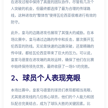
在进攻过程中保持了高度的团队协作，尽管有几次个
人突破的机会，但最终都选择了最为合理的传球路
线，这种进攻的“整体性”使得瓦伦西亚很难进行有效的
防守。
此外，皇马的边路进攻也展现了其强大的威胁。在本
场比赛中，皇马通过边路的传中和反击，屡次撕开瓦
伦西亚的防线。无论是快速的边路突破，还是精确的
传中球，都给瓦伦西亚带来了巨大的压力。可以说，
皇家马德里在进攻端的高效运转，确保了他们在比赛
中始终保持领先优势，最终收获了一场5-1的完胜。
2、球员个人表现亮眼
本场比赛中，皇家马德里的球员们表现都相当亮眼，
尤其是进攻线的几位核心球员，他们的个人能力和团
队配合完美结合，成为了球队大胜的关键因素。比