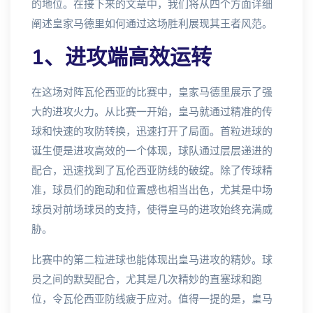
的地位。在接下来的文章中，我们将从四个方面详细
阐述皇家马德里如何通过这场胜利展现其王者风范。
1、进攻端高效运转
在这场对阵瓦伦西亚的比赛中，皇家马德里展示了强
大的进攻火力。从比赛一开始，皇马就通过精准的传
球和快速的攻防转换，迅速打开了局面。首粒进球的
诞生便是进攻高效的一个体现，球队通过层层递进的
配合，迅速找到了瓦伦西亚防线的破绽。除了传球精
准，球员们的跑动和位置感也相当出色，尤其是中场
球员对前场球员的支持，使得皇马的进攻始终充满威
胁。
比赛中的第二粒进球也能体现出皇马进攻的精妙。球
员之间的默契配合，尤其是几次精妙的直塞球和跑
位，令瓦伦西亚防线疲于应对。值得一提的是，皇马