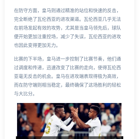
在防守方面，皇马则通过精准的站位和快速的反击，
完全断绝了瓦伦西亚的进攻渠道。瓦伦西亚几乎无法
在前场发起有效的攻势，尤其是当皇马领先后，球队
便开始更加注重控场，减少了失误，瓦伦西亚的进攻
也因此变得更加无力。
比赛的下半场，皇马进一步控制了比赛节奏，他们通
过调度和传递，迅速改变了比赛的走向，使得瓦伦西
亚毫无反击的机会。皇马在进攻端表现得极为高效，
而在防守端则相当稳定，最终确保了这场胜利的轻松
与大比分。