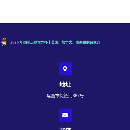
地址
建瓯市促链河357号