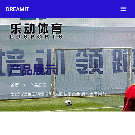
产品展示
首页
产品展示
皇家马德里主场豪取5-1大胜瓦伦西亚 展现王者风范