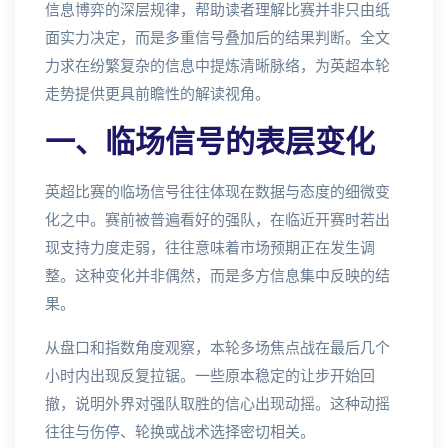
信息博弈的深层规律，帮助读者理解比赛并非只由纸
面实力决定，而是多重信号叠加后的结果判断。全文
力求在纷繁复杂的信息中提炼清晰脉络，为英超本轮
走势提供更具前瞻性的解读视角。
一、临场信号的表层变化
英超比赛的临场信号往往体现在数据与态度的细微变
化之中。赛前被普遍看好的强队，在临近开赛时若出
现支持力度走弱，往往意味着市场预期正在发生调
整。这种变化并非偶然，而是多方信息集中反映的结
果。
从盘口和指数角度观察，本轮多场焦点战在最后几个
小时内出现反复拉锯。一些原本稳定的让步开始回
撤，说明外界对强队取胜的信心出现动摇。这种动摇
往往与伤停、轮换或战术选择密切相关。