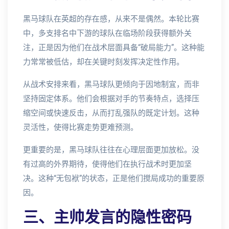
黑马球队在英超的存在感，从来不是偶然。本轮比赛
中，多支排名中下游的球队在临场阶段获得额外关
注，正是因为他们在战术层面具备“破局能力”。这种能
力常常被低估，却在关键时刻发挥决定性作用。
从战术安排来看，黑马球队更倾向于因地制宜，而非
坚持固定体系。他们会根据对手的节奏特点，选择压
缩空间或快速反击，从而打乱强队的既定计划。这种
灵活性，使得比赛走势更难预测。
更重要的是，黑马球队往往在心理层面更加放松。没
有过高的外界期待，使得他们在执行战术时更加坚
决。这种“无包袱”的状态，正是他们搅局成功的重要原
因。
三、主帅发言的隐性密码