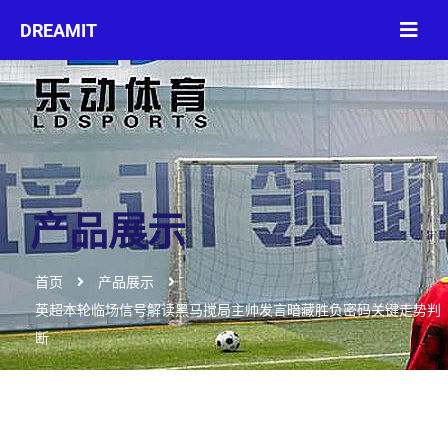
产品展示
首页
产品展示
英超本轮临场信号解读黑马搅局主帅发言暗藏胜负密码关键走势判
断