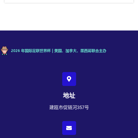
地址
建瓯市促链河357号