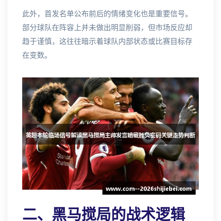
此外，首发名单公布前后的情绪变化也是重要信号。
部分球队在阵容上并未做出明显削弱，但市场反应却
趋于谨慎，这往往暗示着球队内部状态或比赛目标存
在变数。
二、黑马搅局的战术逻辑