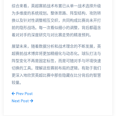
综合来看，英超赛前战术布置已从单一战术选择升级
为多维度的系统规划。整体思路、阵型结构、攻防转
换以及针对性调整相互交织，共同构成比赛尚未开打
前的隐形战场。每一次看似细小的调整，背后都蕴含
着对对手的深度研究与对比赛走势的精准预判。
展望未来，随着数据分析和战术理念的不断发展，英
超赛前战术博弈将更加精细化与动态化。球队打法与
阵型变化不再是固定标签，而是可随对手与环境快速
切换的工具。理解这些赛前布局的逻辑，有助于我们
更深入地欣赏英超比赛中那些隐藏在比分背后的智慧
较量。
Prev Post
Next Post