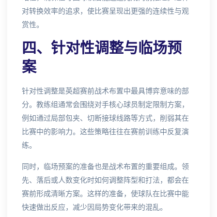
对转换效率的追求，使比赛呈现出更强的连续性与观
赏性。
四、针对性调整与临场预
案
针对性调整是英超赛前战术布置中最具博弈意味的部
分。教练组通常会围绕对手核心球员制定限制方案，
例如通过局部包夹、切断接球线路等方式，削弱其在
比赛中的影响力。这些策略往往在赛前训练中反复演
练。
同时，临场预案的准备也是战术布置的重要组成。领
先、落后或人数变化时如何调整阵型和打法，都会在
赛前形成清晰方案。这样的准备，使球队在比赛中能
快速做出反应，减少因局势变化带来的混乱。