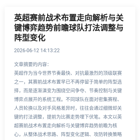
英超赛前战术布置走向解析与关
键博弈趋势前瞻球队打法调整与
阵型变化
2026-06-12 14:13:22
文章摘要的内容：
英超作为当今世界节奏最快、对抗最激烈的顶级联赛
之一，其赛前战术布置早已不再停留于简单的阵型选
择，而是逐渐演变为围绕空间争夺、节奏控制与关键
博弈点展开的系统工程。不同球队在面对密集赛程、
人员轮换以及对手风格差异时，往往会通过细微却关
键的打法调整，提前为比赛走势埋下伏笔。本文以英
超赛前战术布置走向解析与关键博弈趋势前瞻为核
心，从整体战术思路、阵型变化逻辑、攻防转换策略