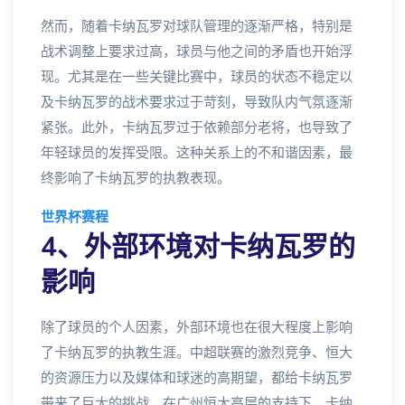
然而，随着卡纳瓦罗对球队管理的逐渐严格，特别是
战术调整上要求过高，球员与他之间的矛盾也开始浮
现。尤其是在一些关键比赛中，球员的状态不稳定以
及卡纳瓦罗的战术要求过于苛刻，导致队内气氛逐渐
紧张。此外，卡纳瓦罗过于依赖部分老将，也导致了
年轻球员的发挥受限。这种关系上的不和谐因素，最
终影响了卡纳瓦罗的执教表现。
世界杯赛程
4、外部环境对卡纳瓦罗的
影响
除了球员的个人因素，外部环境也在很大程度上影响
了卡纳瓦罗的执教生涯。中超联赛的激烈竞争、恒大
的资源压力以及媒体和球迷的高期望，都给卡纳瓦罗
带来了巨大的挑战。在广州恒大高层的支持下，卡纳