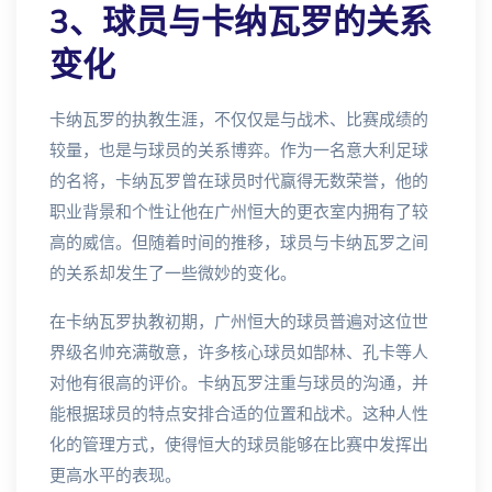
3、球员与卡纳瓦罗的关系
变化
卡纳瓦罗的执教生涯，不仅仅是与战术、比赛成绩的
较量，也是与球员的关系博弈。作为一名意大利足球
的名将，卡纳瓦罗曾在球员时代赢得无数荣誉，他的
职业背景和个性让他在广州恒大的更衣室内拥有了较
高的威信。但随着时间的推移，球员与卡纳瓦罗之间
的关系却发生了一些微妙的变化。
在卡纳瓦罗执教初期，广州恒大的球员普遍对这位世
界级名帅充满敬意，许多核心球员如郜林、孔卡等人
对他有很高的评价。卡纳瓦罗注重与球员的沟通，并
能根据球员的特点安排合适的位置和战术。这种人性
化的管理方式，使得恒大的球员能够在比赛中发挥出
更高水平的表现。