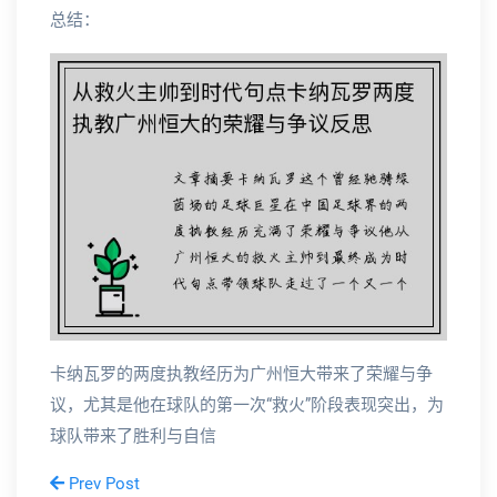
总结：
卡纳瓦罗的两度执教经历为广州恒大带来了荣耀与争
议，尤其是他在球队的第一次“救火”阶段表现突出，为
球队带来了胜利与自信
Prev Post