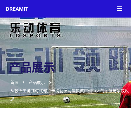
产品展示
首页
产品展示
从救火主帅到时代句点卡纳瓦罗两度执教广州恒大的荣耀与争议反
思