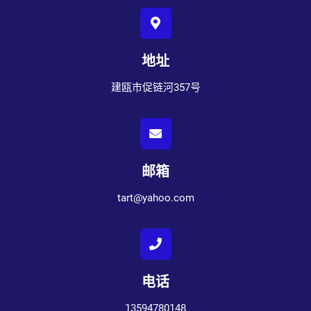
地址
建瓯市促链河357号
邮箱
tart@yahoo.com
电话
13594780148