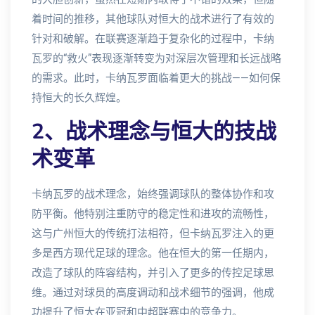
着时间的推移，其他球队对恒大的战术进行了有效的
针对和破解。在联赛逐渐趋于复杂化的过程中，卡纳
瓦罗的“救火”表现逐渐转变为对深层次管理和长远战略
的需求。此时，卡纳瓦罗面临着更大的挑战——如何保
持恒大的长久辉煌。
2、战术理念与恒大的技战
术变革
卡纳瓦罗的战术理念，始终强调球队的整体协作和攻
防平衡。他特别注重防守的稳定性和进攻的流畅性，
这与广州恒大的传统打法相符，但卡纳瓦罗注入的更
多是西方现代足球的理念。他在恒大的第一任期内，
改造了球队的阵容结构，并引入了更多的传控足球思
维。通过对球员的高度调动和战术细节的强调，他成
功提升了恒大在亚冠和中超联赛中的竞争力。