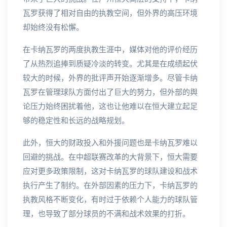
瓦罗获得了相对自由的执教空间，但外界的高压环境
却始终没有松懈。
在卡纳瓦罗的两度执教生涯中，媒体对他的评价经历
了从热烈追捧到质疑冷淡的转变。尤其是在成绩起伏
较大的时候，外界的批评声开始逐渐增多。尽管卡纳
瓦罗在管理球队方面付出了巨大的努力，但外部的舆
论压力始终困扰着他，这也让他难以在恒大建立起足
够的稳定性和长远的战略规划。
此外，恒大的财政投入和外援问题也是卡纳瓦罗难以
回避的挑战。在中超联赛改革的大背景下，恒大需要
应对更多政策限制，这对卡纳瓦罗的球队建设和战术
执行产生了制约。在外部因素的压力下，卡纳瓦罗的
执教风格不断变化，有时过于依赖个人能力的球队管
理，也导致了部分球员的不满和战术效果的打折。