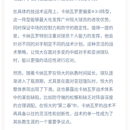
在具体的技战术运用上，卡纳瓦罗更偏爱4-3-3阵型，
这一阵型能够最大化发挥广州恒大球员的进攻优势，
同时保证中场的控制力和防守的稳定性。值得一提的
是，卡纳瓦罗特别注重对球员个人能力的发挥，他会
针对不同的对手制定不同的战术计划。这种灵活的战
术策略，让恒大在面对多变的中超对手和亚洲球队
时，能以更强的适应性进行应对。
然而，随着卡纳瓦罗在恒大的执教时间延长，球队逐
渐进入了瓶颈期，尤其是在面对亚冠强队时，恒大的
整体表现出现了下滑。这也暴露出卡纳瓦罗战术体系
中的某些缺陷，比如防守端的松懈和缺乏对阵容深度
的合理调配。在恒大的“第二春”中，卡纳瓦罗的战术不
再具备以往的灵活性和创新性，战术的单一性成为了
其执教生涯的一个重要争议点。