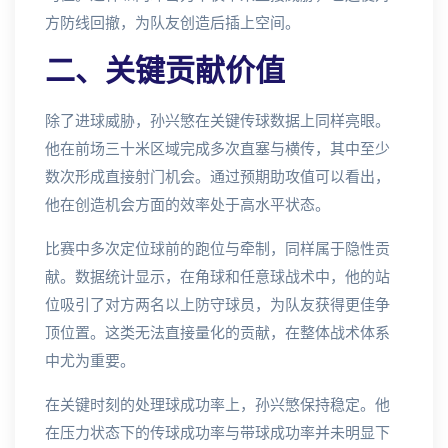
方防线回撤，为队友创造后插上空间。
二、关键贡献价值
除了进球威胁，孙兴慜在关键传球数据上同样亮眼。
他在前场三十米区域完成多次直塞与横传，其中至少
数次形成直接射门机会。通过预期助攻值可以看出，
他在创造机会方面的效率处于高水平状态。
比赛中多次定位球前的跑位与牵制，同样属于隐性贡
献。数据统计显示，在角球和任意球战术中，他的站
位吸引了对方两名以上防守球员，为队友获得更佳争
顶位置。这类无法直接量化的贡献，在整体战术体系
中尤为重要。
在关键时刻的处理球成功率上，孙兴慜保持稳定。他
在压力状态下的传球成功率与带球成功率并未明显下