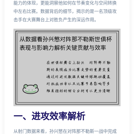
能力的体现，更能洞察他如何在节奏变化与空间转换
中左右比赛。数据背后的细节，揭示的是一名顶级攻
击手在大赛舞台上对胜负产生的深远作用。
一、进攻效率解析
从射门数据来看，孙兴慜在对阵那不勒斯一战中完成