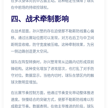
在多次身体对抗中占据主动。这种稳定性保障了球队
在中前场的持续控球权。
四、战术牵制影响
在战术层面，孙兴慜的存在迫使那不勒斯防线重心偏
移。通过比赛站位图可以发现，对方右后卫与中卫间
距明显收缩，防守宽度被压缩。这种牵制效果，为另
一侧边路创造更大空间。
球队在阵型转换时，孙兴慜常常从边路内切形成双前
锋结构。这种变化增加了进攻层次，也打乱了对手防
守对位。数据显示，当他内切时，球队在禁区内的触
球次数明显增加。
在比赛节奏控制方面，他通过节奏变化带动整体推进
速度。快慢结合的突破方式，使那不勒斯防线难以形
成稳定节奏。数据表明，在他主导推进的阶段，球队