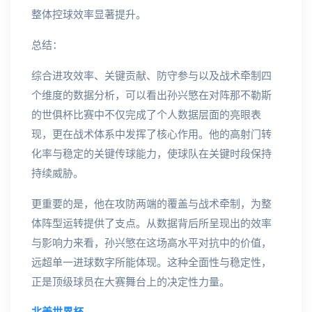
整体控球效率显著提升。
总结：
综合进攻效率、关键贡献、防守参与以及战术牵制四
个维度的数据分析，可以看出孙兴慜在对阵那不勒斯
的世俱杯比赛中不仅完成了个人数据层面的亮眼表
现，更在战术体系中发挥了核心作用。他的高射门转
化率与稳定的关键传球能力，使球队在关键时段保持
持续威胁。
更重要的是，他在攻防两端的覆盖与战术牵制，为整
体阵型运转提供了支点。从数据背后所呈现出的效率
与影响力来看，孙兴慜在这场高水平对抗中的价值，
远超单一进球数字所能体现。这种全面性与稳定性，
正是顶级球员在大赛舞台上的决定性力量。