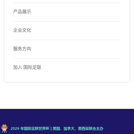
产品展示
企业文化
服务方向
加入 国际足联