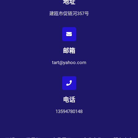
地址
建瓯市促链河357号
邮箱
tart@yahoo.com
电话
13594780148