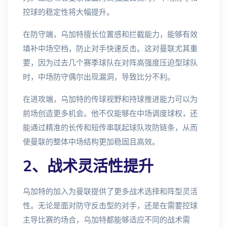
控球的稳定性将大幅提升。
在防守端，乌加特擅长位置感和拦截能力，能够有效
填补中场空档，防止对手快速反击。这对曼联尤其重
要，因为过去几个赛季球队在对阵高强度压迫型球队
时，中场防守偶尔出现漏洞，导致比分不利。
在进攻端，乌加特的传球视野和持球推进能力可以为
前场创造更多机会。他不仅能够在中场调度球权，还
能通过精准的长传和短传串联起球队攻防链条，从而
使曼联的整体中场结构更加稳固且高效。
2、战术灵活性提升
乌加特的加入为曼联提供了更多战术选择和阵型灵活
性。无论是面对防守反击型的对手，还是在需要控球
主导比赛的场合，乌加特都能够适应不同的战术需