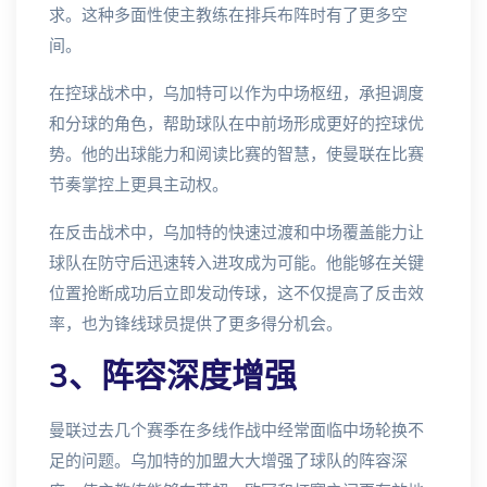
求。这种多面性使主教练在排兵布阵时有了更多空
间。
在控球战术中，乌加特可以作为中场枢纽，承担调度
和分球的角色，帮助球队在中前场形成更好的控球优
势。他的出球能力和阅读比赛的智慧，使曼联在比赛
节奏掌控上更具主动权。
在反击战术中，乌加特的快速过渡和中场覆盖能力让
球队在防守后迅速转入进攻成为可能。他能够在关键
位置抢断成功后立即发动传球，这不仅提高了反击效
率，也为锋线球员提供了更多得分机会。
3、阵容深度增强
曼联过去几个赛季在多线作战中经常面临中场轮换不
足的问题。乌加特的加盟大大增强了球队的阵容深