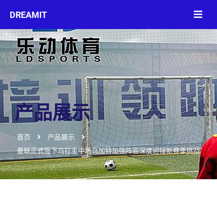
产品展示
首页
产品展示
曼联正式签下乌拉圭中场乌加特加强阵容深度迎接新赛季挑战