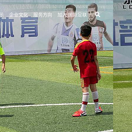
示
企业文化
服务方向
加入 国际足联