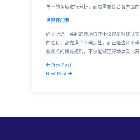
单一的角度进行分析，而是需要综合各方面的
世界杯门票
综上所述，英超的市场博弈不仅仅是对球队实
的胜负，都充满了不确定性，而正是这种不确
些背后的博弈规则，不仅能够更好地享受比赛
Prev Post
Next Post