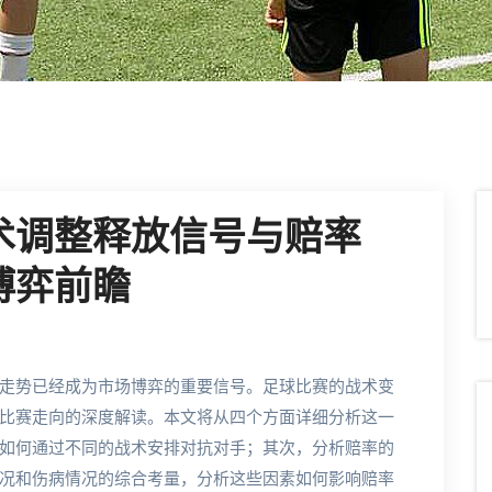
术调整释放信号与赔率
博弈前瞻
走势已经成为市场博弈的重要信号。足球比赛的战术变
比赛走向的深度解读。本文将从四个方面详细分析这一
如何通过不同的战术安排对抗对手；其次，分析赔率的
况和伤病情况的综合考量，分析这些因素如何影响赔率