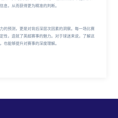
信息，从而获得更为精准的判断。
力的预测，更是对背后深层次因素的洞察。每一场比赛
定性，造就了英超赛事的魅力。对于球迷来说，了解这
，也能够提升对赛事的深度理解。