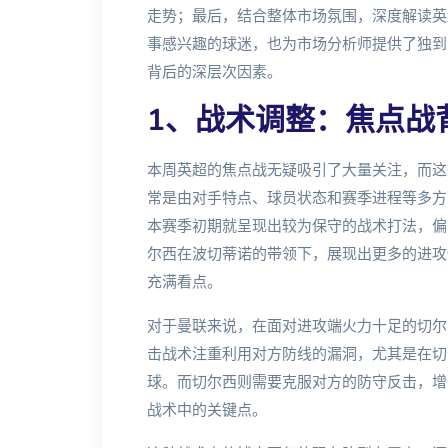
走势；最后，结合整体市场氛围，深度解读英
事感兴趣的球迷，也为市场分析师提供了独到
背后的深层次因素。
1、战术调整：焦点战
本周英超的焦点战无疑吸引了大量关注，而这
常是由对手特点、球员状态和赛季进程等多方
本赛季初期就呈现出较为保守的战术打法，偏
尔西在波切蒂诺的带领下，展现出更多的进攻
充满看点。
对于曼联来说，在面对进攻端火力十足的切尔
击战术注重利用对方防线的漏洞，尤其是在切
球。而切尔西则需要克服对方的防守反击，增
战术中的关键点。