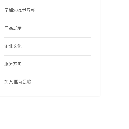
了解2026世界杯
产品展示
企业文化
服务方向
加入 国际足联