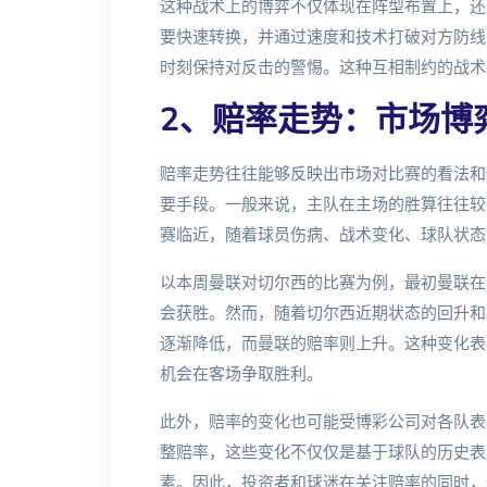
这种战术上的博弈不仅体现在阵型布置上，还
要快速转换，并通过速度和技术打破对方防线
时刻保持对反击的警惕。这种互相制约的战术
2、赔率走势：市场博
赔率走势往往能够反映出市场对比赛的看法和
要手段。一般来说，主队在主场的胜算往往较
赛临近，随着球员伤病、战术变化、球队状态
以本周曼联对切尔西的比赛为例，最初曼联在
会获胜。然而，随着切尔西近期状态的回升和
逐渐降低，而曼联的赔率则上升。这种变化表
机会在客场争取胜利。
此外，赔率的变化也可能受博彩公司对各队表
整赔率，这些变化不仅仅是基于球队的历史表
素。因此，投资者和球迷在关注赔率的同时，