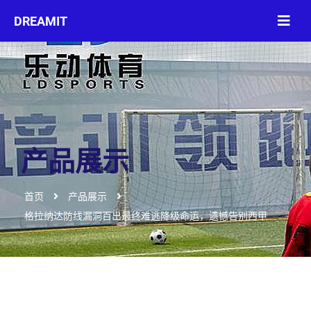
产品展示
首页
产品展示
格拉纳达防线漏洞百出最终难逃降级命运，遗憾告别西甲