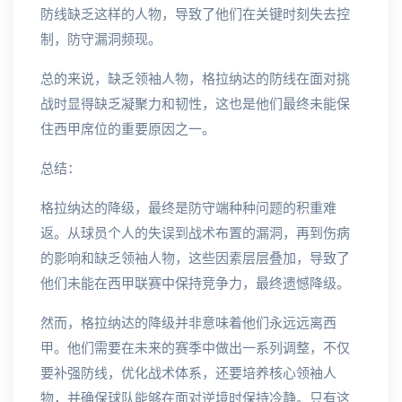
防线缺乏这样的人物，导致了他们在关键时刻失去控
制，防守漏洞频现。
总的来说，缺乏领袖人物，格拉纳达的防线在面对挑
战时显得缺乏凝聚力和韧性，这也是他们最终未能保
住西甲席位的重要原因之一。
总结：
格拉纳达的降级，最终是防守端种种问题的积重难
返。从球员个人的失误到战术布置的漏洞，再到伤病
的影响和缺乏领袖人物，这些因素层层叠加，导致了
他们未能在西甲联赛中保持竞争力，最终遗憾降级。
然而，格拉纳达的降级并非意味着他们永远远离西
甲。他们需要在未来的赛季中做出一系列调整，不仅
要补强防线，优化战术体系，还要培养核心领袖人
物，并确保球队能够在面对逆境时保持冷静。只有这