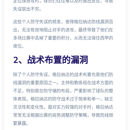
定位球进攻时，球员们往往难以及时做出反应，导致
失误层出不穷。
这些个人防守失误的频发，使得格拉纳达防线漏洞百
出，无法有效地阻止对手的进攻，最终导致了他们在
多场比赛中丢掉了重要的积分，从而无法保住西甲的
席位。
2、战术布置的漏洞
除了个人防守失误，格拉纳达的战术布置也是他们防
线漏洞的重要原因之一。主帅和教练组在战术方面的
不足，特别是在防守端的布局，严重影响了球队的整
体表现。格拉纳达的防守战术过于简单和单一，缺乏
灵活性和变化性。面对实力较强的对手时，格拉纳达
常常无法根据比赛的局势调整防守策略，导致防线频
繁暴露。