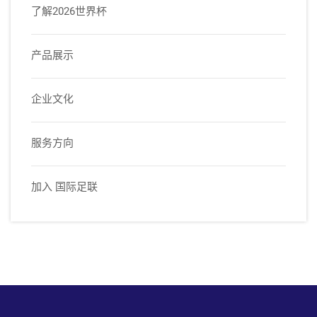
了解2026世界杯
产品展示
企业文化
服务方向
加入 国际足联