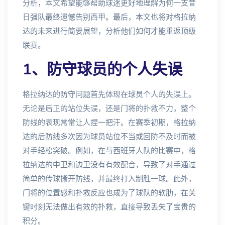
分析，本文希望能够帮助球迷更好地理解为何一支昔
日强队最终遗憾告别西甲。最后，本文也将对格拉纳
达的未来进行简要展望，分析他们如何才能重返顶级
联赛。
1、防守球员的个人失误
格拉纳达的防守问题首先体现在球员个人的失误上。
无论是后卫的站位失误，还是门将的扑救不力，整个
防线的表现常常让人捏一把汗。在赛季初期，格拉纳
达的后防线多次因为球员站位不当或回防不及时而被
对手轻松突破。例如，在与西班牙人队的比赛中，格
拉纳达的中卫和边卫没有有效配合，导致了对手通过
简单的传球撕开防线，并最终打入制胜一球。此外，
门将的位置感和扑救反应也成为了球队的软肋，在关
键时刻无法做出有效的扑救，直接导致丢失了宝贵的
积分。