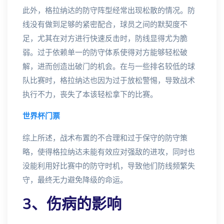
此外，格拉纳达的防守阵型经常出现松散的情况。防
线没有做到足够的紧密配合，球员之间的默契度不
足，尤其在对方进行快速反击时，防线显得尤为脆
弱。过于依赖单一的防守体系使得对方能够轻松破
解，进而创造出破门的机会。在与一些排名较低的球
队比赛时，格拉纳达也因为过于放松警惕，导致战术
执行不力，丧失了本该轻松拿下的比赛。
世界杯门票
综上所述，战术布置的不合理和过于保守的防守策
略，使得格拉纳达未能有效应对强敌的进攻，同时也
没能利用好比赛中的防守时机，导致他们防线频繁失
守，最终无力避免降级的命运。
3、伤病的影响