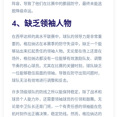
阵容，导致了他们在比赛中的脆弱防守，最终未能逃
脱降级命运。
4、缺乏领袖人物
在西甲这样的高水平联赛中，球队的领导力是非常重
要的。格拉纳达在本赛季的防守失误中，缺乏一个能
够站出来扛起责任的领袖人物。无论是在场上还是在
场外，格拉纳达都没有一位能够有效激励队友、调整
节奏的核心球员。尤其在比赛的关键时刻，球队缺乏
一位能够稳住局面的领袖，导致在防守出现问题时，
球队无法有效地进行调整和反击。
许多顶级球队的防线之所以能保持稳定，除了战术和
球员个人能力外，还需要领袖球员的引领和鼓舞。无
论是中卫队长还是门将，一个有责任感的领袖能在危
机时刻作出正确决策，稳定防线。然而，格拉纳达的